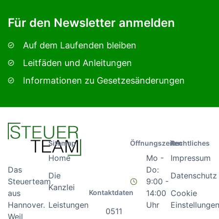
Für den Newsletter anmelden
Auf dem Laufenden bleiben
Leitfäden und Anleitungen
Informationen zu Gesetzesänderungen
Sitemap
Öffnungszeiten
Rechtliches
Home
Mo -
Impressum
Do:
Das
Die
Datenschutz
9:00 -
Steuerteam
Kanzlei
Kontaktdaten
14:00
Cookie
aus
Leistungen
Uhr
Einstellunge
Hannover.
0511
Weil