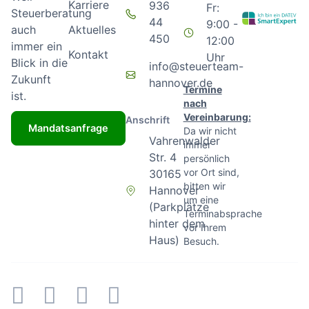
Karriere
936
Fr:
Steuerberatung
44
9:00 -
Aktuelles
auch
450
12:00
immer ein
Kontakt
Uhr
Blick in die
info@steuerteam-
Zukunft
hannover.de
Termine
ist.
nach
Vereinbarung:
Anschrift
Mandatsanfrage
Da wir nicht
Vahrenwalder
immer
Str. 4
persönlich
vor Ort sind,
30165
bitten wir
Hannover
um eine
(Parkplätze
Terminabsprache
hinter dem
vor Ihrem
Haus)
Besuch.