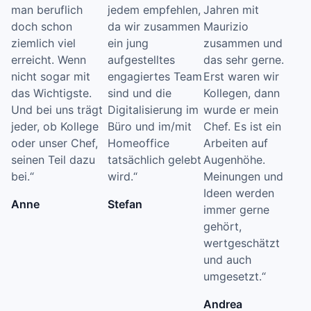
man beruflich
jedem empfehlen,
Jahren mit
doch schon
da wir zusammen
Maurizio
ziemlich viel
ein jung
zusammen und
erreicht. Wenn
aufgestelltes
das sehr gerne.
nicht sogar mit
engagiertes Team
Erst waren wir
das Wichtigste.
sind und die
Kollegen, dann
Und bei uns trägt
Digitalisierung im
wurde er mein
jeder, ob Kollege
Büro und im/mit
Chef. Es ist ein
oder unser Chef,
Homeoffice
Arbeiten auf
seinen Teil dazu
tatsächlich gelebt
Augenhöhe.
bei.“
wird.“
Meinungen und
Ideen werden
Anne
Stefan
immer gerne
gehört,
wertgeschätzt
und auch
umgesetzt.“
Andrea