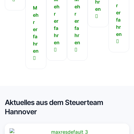
hr
r
eh
eh
M
en
er
r
r
eh
fa
er
er
r
hr
fa
fa
er
en
hr
hr
fa
en
en
hr
en
Aktuelles aus dem Steuerteam
Hannover