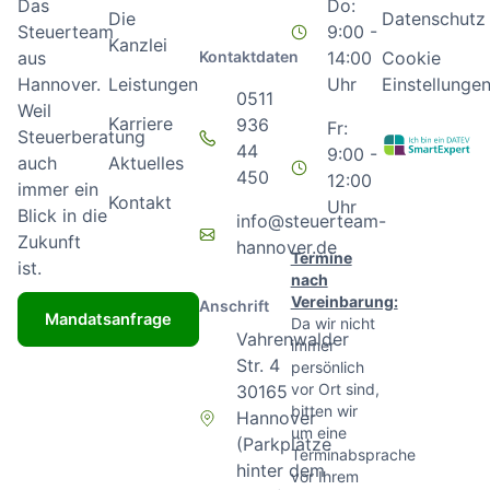
Do:
Das
Die
Datenschutz
9:00 -
Steuerteam
Kanzlei
Kontaktdaten
14:00
Cookie
aus
Leistungen
Uhr
Einstellunge
Hannover.
0511
Weil
Karriere
936
Fr:
Steuerberatung
44
9:00 -
Aktuelles
auch
450
12:00
immer ein
Kontakt
Uhr
Blick in die
info@steuerteam-
Zukunft
hannover.de
Termine
ist.
nach
Vereinbarung:
Anschrift
Mandatsanfrage
Da wir nicht
Vahrenwalder
immer
Str. 4
persönlich
vor Ort sind,
30165
bitten wir
Hannover
um eine
(Parkplätze
Terminabsprache
hinter dem
vor Ihrem