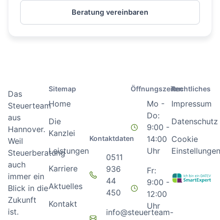
Beratung vereinbaren
Sitemap
Öffnungszeiten
Rechtliches
Das
Home
Mo -
Impressum
Steuerteam
Do:
aus
Die
Datenschutz
9:00 -
Hannover.
Kanzlei
Kontaktdaten
14:00
Cookie
Weil
Leistungen
Uhr
Einstellunge
Steuerberatung
0511
auch
Karriere
936
Fr:
immer ein
44
9:00 -
Aktuelles
Blick in die
450
12:00
Zukunft
Kontakt
Uhr
ist.
info@steuerteam-