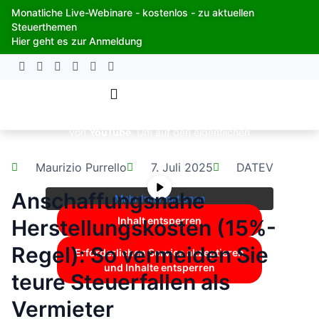
Zum
Monatliche Live-Webinare - kostenlos - zu aktuellen
Inhalt
Steuerthemen
springen
Hier geht es zur Anmeldung
Sie sehen gerade einen Platzhalterinhalt
von
YouTube
. Um auf den eigentlichen
Inhalt zuzugreifen, klicken Sie auf die
Schaltfläche unten. Bitte beachten Sie,
Maurizio Purrello
7. Juli 2025
DATEV
dass dabei Daten an Drittanbieter
weitergegeben werden.
Anschaffungsnahe
Mehr Informationen
Inhalt entsperren
Herstellungskosten (15%-
Regel): So vermeiden Sie
Erforderlichen Service akzeptieren
und Inhalte entsperren
teure Steuerfallen als
Vermieter