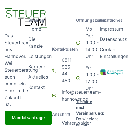
Sitemap
Öffnungszeiten
Rechtliches
Home
Mo -
Impressum
Do:
Das
Die
Datenschutz
9:00 -
Steuerteam
Kanzlei
Kontaktdaten
14:00
Cookie
aus
Leistungen
Uhr
Einstellunge
Hannover.
0511
Weil
Karriere
936
Fr:
Steuerberatung
44
9:00 -
Aktuelles
auch
450
12:00
immer ein
Kontakt
Uhr
Blick in die
info@steuerteam-
Zukunft
hannover.de
Termine
ist.
nach
Vereinbarung:
Anschrift
Mandatsanfrage
Da wir nicht
Vahrenwalder
immer