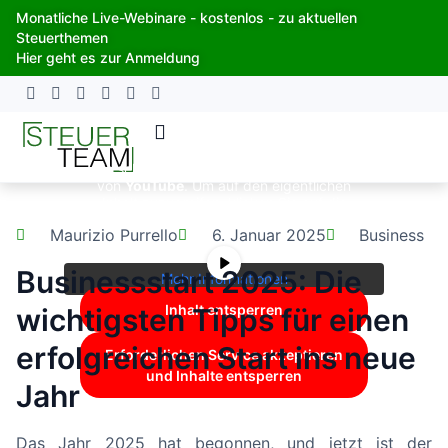
Zum
Monatliche Live-Webinare - kostenlos - zu aktuellen
Inhalt
Steuerthemen
springen
Hier geht es zur Anmeldung
Sie sehen gerade einen Platzhalterinhalt
von
YouTube
. Um auf den eigentlichen
Inhalt zuzugreifen, klicken Sie auf die
Schaltfläche unten. Bitte beachten Sie,
Maurizio Purrello
6. Januar 2025
Business
dass dabei Daten an Drittanbieter
weitergegeben werden.
Businessstart 2025: Die
Mehr Informationen
Inhalt entsperren
wichtigsten Tipps für einen
erfolgreichen Start ins neue
Erforderlichen Service akzeptieren
und Inhalte entsperren
Jahr
Das Jahr 2025 hat begonnen, und jetzt ist der