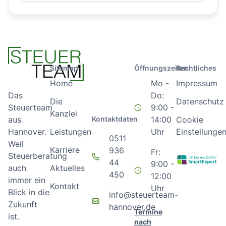
Sitemap
Öffnungszeiten
Rechtliches
Home
Mo -
Impressum
Do:
Das
Die
Datenschutz
9:00 -
Steuerteam
Kanzlei
Kontaktdaten
14:00
Cookie
aus
Leistungen
Uhr
Einstellunge
Hannover.
0511
Weil
Karriere
936
Fr:
Steuerberatung
44
9:00 -
Aktuelles
auch
450
12:00
immer ein
Kontakt
Uhr
Blick in die
info@steuerteam-
Zukunft
hannover.de
Termine
ist.
nach