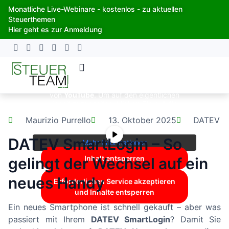
Zum
Monatliche Live-Webinare - kostenlos - zu aktuellen
Inhalt
Steuerthemen
springen
Hier geht es zur Anmeldung
Sie sehen gerade einen Platzhalterinhalt
von
YouTube
. Um auf den eigentlichen
Inhalt zuzugreifen, klicken Sie auf die
Schaltfläche unten. Bitte beachten Sie,
Maurizio Purrello
13. Oktober 2025
DATEV
dass dabei Daten an Drittanbieter
weitergegeben werden.
DATEV SmartLogin – So
Mehr Informationen
Inhalt entsperren
gelingt der Wechsel auf ein
neues Handy
Erforderlichen Service akzeptieren
und Inhalte entsperren
Ein neues Smartphone ist schnell gekauft – aber was
passiert mit Ihrem
DATEV SmartLogin
? Damit Sie