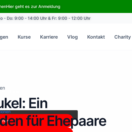
emen
Hier geht es zur Anmeldung
o - Do: 9:00 - 14:00 Uhr & Fr: 9:00 - 12:00 Uhr
ngen
Kurse
Karriere
Vlog
Kontakt
Charity
ien
n
YouTube
. Um auf den eigentlichen
kel: Ein
fläche unten. Bitte beachten Sie, dass
weitergegeben werden.
tionen
aden für Ehepaare
erren