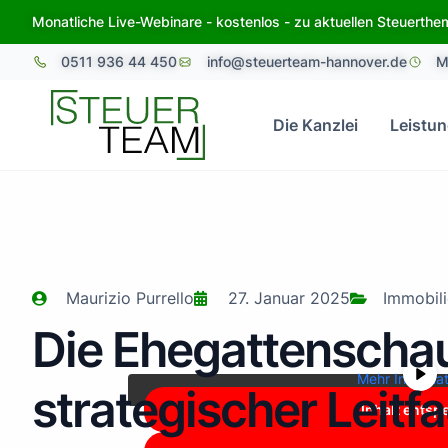
Zum
Monatliche Live-Webinare - kostenlos - zu aktuellen Steuerth
Inhalt
0511 936 44 450
info@steuerteam-hannover.de
M
springen
Die Kanzlei
Leistu
Maurizio Purrello
27. Januar 2025
Immobil
Sie sehen gerade einen Platzhalterinhalt vo
Die Ehegattenschau
Inhalt zuzugreifen, klicken Sie auf die Schalt
dabei Daten an Drittanbieter 
Mehr Informa
strategischer Leitf
Inhalt entsp