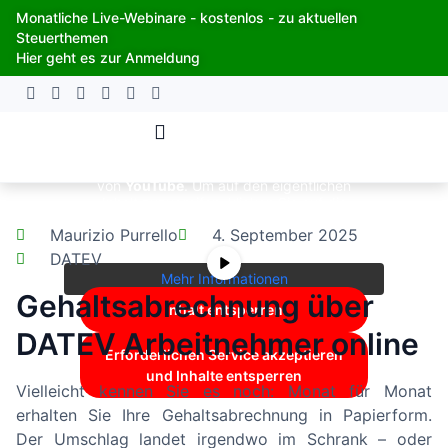
Zum
Monatliche Live-Webinare - kostenlos - zu aktuellen
Inhalt
Steuerthemen
springen
Hier geht es zur Anmeldung
Sie sehen gerade einen Platzhalterinhalt
von
YouTube
. Um auf den eigentlichen
Inhalt zuzugreifen, klicken Sie auf die
Schaltfläche unten. Bitte beachten Sie,
Maurizio Purrello
4. September 2025
dass dabei Daten an Drittanbieter
weitergegeben werden.
DATEV
Mehr Informationen
Gehaltsabrechnung über
Inhalt entsperren
DATEV Arbeitnehmer online
Erforderlichen Service akzeptieren
und Inhalte entsperren
Vielleicht kennen Sie es noch: Monat für Monat
erhalten Sie Ihre Gehaltsabrechnung in Papierform.
Der Umschlag landet irgendwo im Schrank – oder