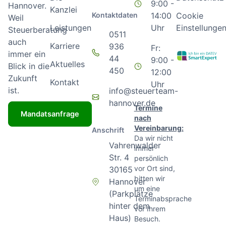
9:00 -
Hannover.
Kanzlei
Kontaktdaten
14:00
Cookie
Weil
Leistungen
Uhr
Einstellunge
Steuerberatung
0511
auch
Karriere
936
Fr:
immer ein
44
9:00 -
Aktuelles
Blick in die
450
12:00
Zukunft
Kontakt
Uhr
ist.
info@steuerteam-
hannover.de
Termine
Mandatsanfrage
nach
Vereinbarung:
Anschrift
Da wir nicht
Vahrenwalder
immer
Str. 4
persönlich
vor Ort sind,
30165
bitten wir
Hannover
um eine
(Parkplätze
Terminabsprache
hinter dem
vor Ihrem
Haus)
Besuch.