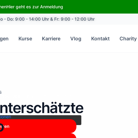
emen
Hier geht es zur Anmeldung
o - Do: 9:00 - 14:00 Uhr & Fr: 9:00 - 12:00 Uhr
ngen
Kurse
Karriere
Vlog
Kontakt
Charity
s
n
YouTube
. Um auf den eigentlichen
nterschätzte
fläche unten. Bitte beachten Sie, dass
weitergegeben werden.
tionen
o
erren