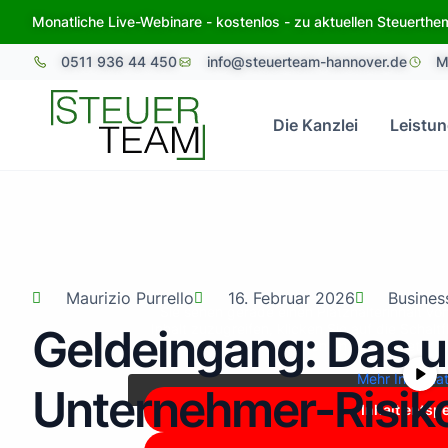
Zum
Monatliche Live-Webinare - kostenlos - zu aktuellen Steuerth
Inhalt
0511 936 44 450
info@steuerteam-hannover.de
M
springen
Die Kanzlei
Leistu
Maurizio Purrello
16. Februar 2026
Busines
Sie sehen gerade einen Platzhalterinhalt vo
Geldeingang: Das u
Inhalt zuzugreifen, klicken Sie auf die Schalt
dabei Daten an Drittanbieter 
Mehr Informa
Unternehmer-Risik
Inhalt entsp