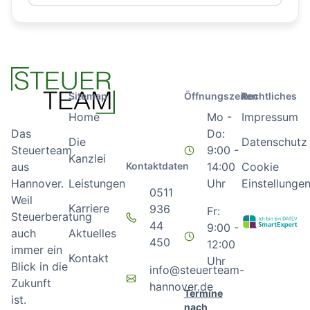
Sitemap
Öffnungszeiten
Rechtliches
Home
Mo -
Impressum
Do:
Das
Die
Datenschutz
9:00 -
Steuerteam
Kanzlei
Kontaktdaten
14:00
Cookie
aus
Leistungen
Uhr
Einstellunge
Hannover.
0511
Weil
Karriere
936
Fr:
Steuerberatung
44
9:00 -
Aktuelles
auch
450
12:00
immer ein
Kontakt
Uhr
Blick in die
info@steuerteam-
Zukunft
hannover.de
Termine
ist.
nach