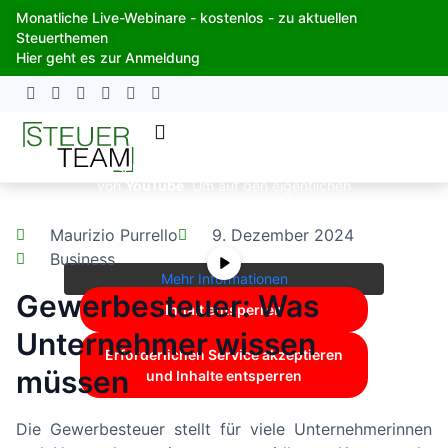
Zum
Monatliche Live-Webinare - kostenlos - zu aktuellen
Inhalt
Steuerthemen
springen
Hier geht es zur Anmeldung
Sie sehen gerade einen Platzhalterinhalt
von
YouTube
. Um auf den eigentlichen
Inhalt zuzugreifen, klicken Sie auf die
Schaltfläche unten. Bitte beachten Sie,
Maurizio Purrello
9. Dezember 2024
dass dabei Daten an Drittanbieter
weitergegeben werden.
Business
Mehr Informationen
Gewerbesteuer: Was
Inhalt entsperren
Unternehmer wissen
Erforderlichen Service akzeptieren
müssen
und Inhalte entsperren
Die Gewerbesteuer stellt für viele Unternehmerinnen