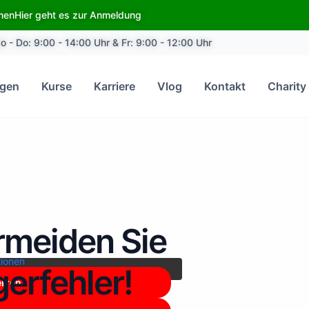
emen
Hier geht es zur Anmeldung
o - Do: 9:00 - 14:00 Uhr & Fr: 9:00 - 12:00 Uhr
ngen
Kurse
Karriere
Vlog
Kontakt
Charity
n
YouTube
. Um auf den eigentlichen
meiden Sie
fläche unten. Bitte beachten Sie, dass
weitergegeben werden.
tionen
erfehler!
erren