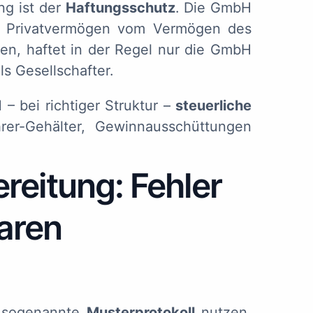
ng ist der
Haftungsschutz
. Die GmbH
 Ihr Privatvermögen vom Vermögen des
fen, haftet in der Regel nur die GmbH
ls Gesellschafter.
– bei richtiger Struktur –
steuerliche
er-Gehälter, Gewinnausschüttungen
ereitung: Fehler
aren
s sogenannte
Musterprotokoll
nutzen.