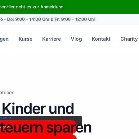
emen
Hier geht es zur Anmeldung
o - Do: 9:00 - 14:00 Uhr & Fr: 9:00 - 12:00 Uhr
ngen
Kurse
Karriere
Vlog
Kontakt
Charity
bilien
n
YouTube
. Um auf den eigentlichen
 Kinder und
fläche unten. Bitte beachten Sie, dass
weitergegeben werden.
tionen
euern sparen
erren