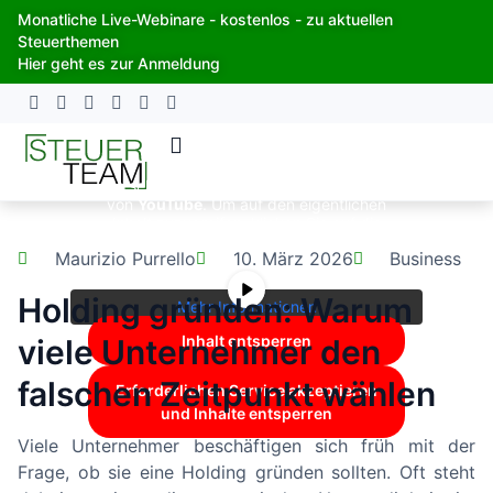
Zum
Monatliche Live-Webinare - kostenlos - zu aktuellen
Inhalt
Steuerthemen
springen
Hier geht es zur Anmeldung
Sie sehen gerade einen Platzhalterinhalt
von
YouTube
. Um auf den eigentlichen
Inhalt zuzugreifen, klicken Sie auf die
Schaltfläche unten. Bitte beachten Sie,
Maurizio Purrello
10. März 2026
Business
dass dabei Daten an Drittanbieter
weitergegeben werden.
Holding gründen: Warum
Mehr Informationen
Inhalt entsperren
viele Unternehmer den
falschen Zeitpunkt wählen
Erforderlichen Service akzeptieren
und Inhalte entsperren
Viele Unternehmer beschäftigen sich früh mit der
Frage, ob sie eine Holding gründen sollten. Oft steht