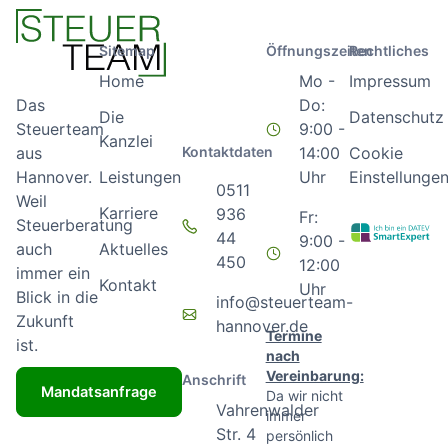
Sitemap
Öffnungszeiten
Rechtliches
Home
Mo -
Impressum
Do:
Das
Die
Datenschutz
9:00 -
Steuerteam
Kanzlei
Kontaktdaten
14:00
Cookie
aus
Leistungen
Uhr
Einstellunge
Hannover.
0511
Weil
Karriere
936
Fr:
Steuerberatung
44
9:00 -
Aktuelles
auch
450
12:00
immer ein
Kontakt
Uhr
Blick in die
info@steuerteam-
Zukunft
hannover.de
Termine
ist.
nach
Vereinbarung:
Anschrift
Mandatsanfrage
Da wir nicht
Vahrenwalder
immer
Str. 4
persönlich