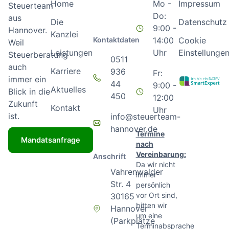
Home
Mo -
Impressum
Steuerteam
Do:
aus
Die
Datenschutz
9:00 -
Hannover.
Kanzlei
Kontaktdaten
14:00
Cookie
Weil
Leistungen
Uhr
Einstellunge
Steuerberatung
0511
auch
Karriere
936
Fr:
immer ein
44
9:00 -
Aktuelles
Blick in die
450
12:00
Zukunft
Kontakt
Uhr
ist.
info@steuerteam-
hannover.de
Termine
Mandatsanfrage
nach
Vereinbarung:
Anschrift
Da wir nicht
Vahrenwalder
immer
Str. 4
persönlich
vor Ort sind,
30165
bitten wir
Hannover
um eine
(Parkplätze
Terminabsprache