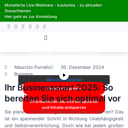
Zum
Monatliche Live-Webinare - kostenlos - zu aktuellen
Inhalt
Steuerthemen
springen
Hier geht es zur Anmeldung
Sie sehen gerade einen Platzhalterinhalt
von
YouTube
. Um auf den eigentlichen
Inhalt zuzugreifen, klicken Sie auf die
Schaltfläche unten. Bitte beachten Sie,
Maurizio Purrello
30. Dezember 2024
dass dabei Daten an Drittanbieter
weitergegeben werden.
Business
Mehr Informationen
Ihr Businessstart 2025: So
Inhalt entsperren
bereiten Sie sich optimal vor
Erforderlichen Service akzeptieren
und Inhalte entsperren
Sie planen, 2025 Ihr eigenes Business zu starten? Das
ist ein spannender Schritt in Richtung Unabhängigkeit
und Selbstverwirklichung. Doch wie bei jedem großen