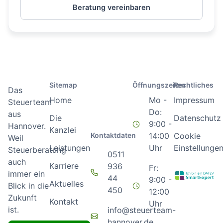
Beratung vereinbaren
Sitemap
Öffnungszeiten
Rechtliches
Das
Home
Mo -
Impressum
Steuerteam
Do:
aus
Die
Datenschutz
9:00 -
Hannover.
Kanzlei
Kontaktdaten
14:00
Cookie
Weil
Leistungen
Uhr
Einstellunge
Steuerberatung
0511
auch
Karriere
936
Fr:
immer ein
44
9:00 -
Aktuelles
Blick in die
450
12:00
Zukunft
Kontakt
Uhr
ist.
info@steuerteam-
hannover.de