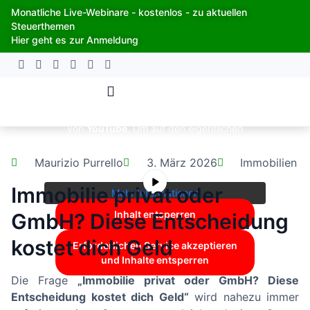
Zum
Monatliche Live-Webinare - kostenlos - zu aktuellen
Inhalt
Steuerthemen
springen
Hier geht es zur Anmeldung
Sie sehen gerade einen Platzhalterinhalt
von
YouTube
. Um auf den eigentlichen
Inhalt zuzugreifen, klicken Sie auf die
Schaltfläche unten. Bitte beachten Sie,
Maurizio Purrello
3. März 2026
Immobilien
dass dabei Daten an Drittanbieter
weitergegeben werden.
Immobilie privat oder
Mehr Informationen
Inhalt entsperren
GmbH? Diese Entscheidung
kostet dich Geld
Erforderlichen Service akzeptieren
und Inhalte entsperren
Die Frage
„Immobilie privat oder GmbH? Diese
Entscheidung kostet dich Geld“
wird nahezu immer