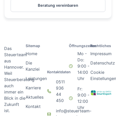
Beratung vereinbaren
Sitemap
Öffnungszeiten
Rechtliches
Das
Home
Mo -
Impressum
Steuerteam
Do:
aus
Die
Datenschutz
9:00 -
Hannover.
Kanzlei
Kontaktdaten
14:00
Cookie
Weil
Leistungen
Uhr
Einstellunge
Steuerberatung
0511
auch
Karriere
936
Fr:
immer ein
44
9:00 -
Aktuelles
Blick in die
450
12:00
Zukunft
Kontakt
Uhr
ist.
info@steuerteam-