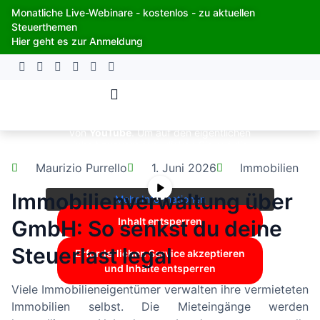
Zum
Monatliche Live-Webinare - kostenlos - zu aktuellen
Inhalt
Steuerthemen
springen
Hier geht es zur Anmeldung
Sie sehen gerade einen Platzhalterinhalt
von
YouTube
. Um auf den eigentlichen
Inhalt zuzugreifen, klicken Sie auf die
Schaltfläche unten. Bitte beachten Sie,
Maurizio Purrello
1. Juni 2026
Immobilien
dass dabei Daten an Drittanbieter
weitergegeben werden.
Immobilienverwaltung über
Mehr Informationen
Inhalt entsperren
GmbH: So senkst du deine
Steuerlast legal
Erforderlichen Service akzeptieren
und Inhalte entsperren
Viele Immobilieneigentümer verwalten ihre vermieteten
Immobilien selbst. Die Mieteingänge werden