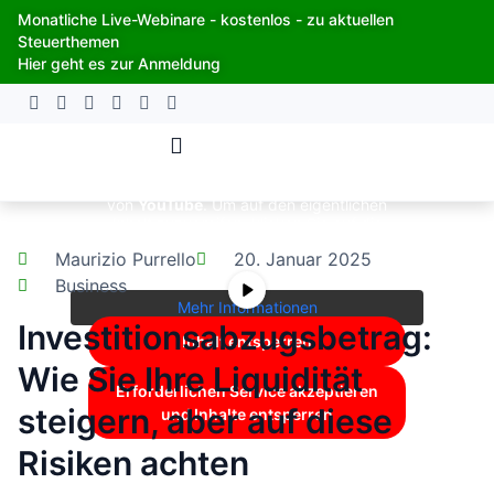
Zum
Monatliche Live-Webinare - kostenlos - zu aktuellen
Inhalt
Steuerthemen
springen
Hier geht es zur Anmeldung
Sie sehen gerade einen Platzhalterinhalt
von
YouTube
. Um auf den eigentlichen
Inhalt zuzugreifen, klicken Sie auf die
Schaltfläche unten. Bitte beachten Sie,
Maurizio Purrello
20. Januar 2025
dass dabei Daten an Drittanbieter
weitergegeben werden.
Business
Mehr Informationen
Investitionsabzugsbetrag:
Inhalt entsperren
Wie Sie Ihre Liquidität
Erforderlichen Service akzeptieren
steigern, aber auf diese
und Inhalte entsperren
Risiken achten