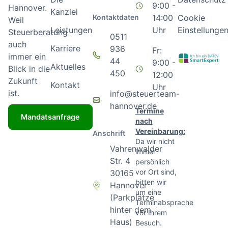
9:00 -
Hannover.
Kanzlei
Kontaktdaten
14:00
Cookie
Weil
Leistungen
Uhr
Einstellunge
Steuerberatung
0511
auch
Karriere
936
Fr:
immer ein
44
9:00 -
Aktuelles
Blick in die
450
12:00
Zukunft
Kontakt
Uhr
ist.
info@steuerteam-
hannover.de
Termine
Mandatsanfrage
nach
Vereinbarung:
Anschrift
Da wir nicht
Vahrenwalder
immer
Str. 4
persönlich
vor Ort sind,
30165
bitten wir
Hannover
um eine
(Parkplätze
Terminabsprache
hinter dem
vor Ihrem
Haus)
Besuch.