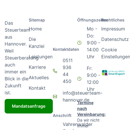
Sitemap
Öffnungszeiten
Rechtliches
Das
Home
Mo -
Impressum
Steuerteam
Do:
aus
Die
Datenschutz
9:00 -
Hannover.
Kanzlei
Kontaktdaten
14:00
Cookie
Weil
Leistungen
Uhr
Einstellunge
Steuerberatung
0511
auch
Karriere
936
Fr:
immer ein
44
9:00 -
Aktuelles
Blick in die
450
12:00
Zukunft
Kontakt
Uhr
ist.
info@steuerteam-
hannover.de
Termine
Mandatsanfrage
nach
Vereinbarung:
Anschrift
Da wir nicht
Vahrenwalder
immer