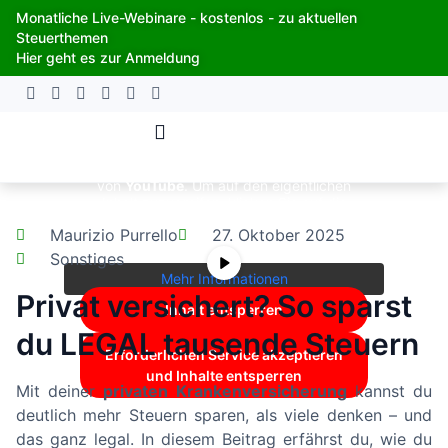
Zum
Monatliche Live-Webinare - kostenlos - zu aktuellen
Inhalt
Steuerthemen
springen
Hier geht es zur Anmeldung
Sie sehen gerade einen Platzhalterinhalt
von
YouTube
. Um auf den eigentlichen
Inhalt zuzugreifen, klicken Sie auf die
Schaltfläche unten. Bitte beachten Sie,
Maurizio Purrello
27. Oktober 2025
dass dabei Daten an Drittanbieter
weitergegeben werden.
Sonstiges
Mehr Informationen
Privat versichert? So sparst
Inhalt entsperren
du LEGAL tausende Steuern
Erforderlichen Service akzeptieren
und Inhalte entsperren
Mit deiner
privaten Krankenversicherung
kannst du
deutlich mehr Steuern sparen, als viele denken – und
das ganz legal. In diesem Beitrag erfährst du, wie du