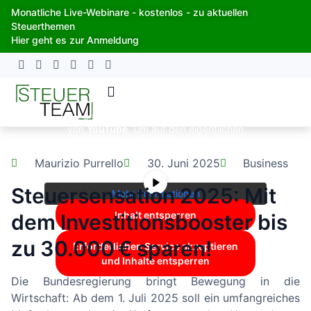
Zum
Monatliche Live-Webinare - kostenlos - zu aktuellen
Inhalt
Steuerthemen
springen
Hier geht es zur Anmeldung
Sie sehen gerade einen Platzhalterinhalt
von
YouTube
. Um auf den eigentlichen
Inhalt zuzugreifen, klicken Sie auf die
Schaltfläche unten. Bitte beachten Sie,
Maurizio Purrello
30. Juni 2025
Business
dass dabei Daten an Drittanbieter
weitergegeben werden.
Steuersensation 2025: Mit
Mehr Informationen
Inhalt entsperren
dem Investitionsbooster bis
zu 30.000 € sparen!
Erforderlichen Service akzeptieren
und Inhalte entsperren
Die Bundesregierung bringt Bewegung in die
Wirtschaft: Ab dem 1. Juli 2025 soll ein umfangreiches