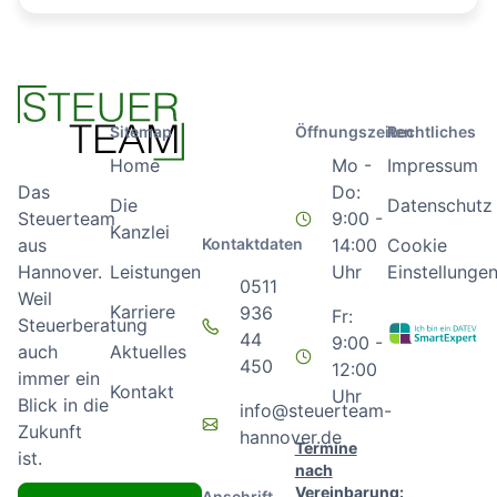
Sitemap
Öffnungszeiten
Rechtliches
Home
Mo -
Impressum
Do:
Das
Die
Datenschutz
9:00 -
Steuerteam
Kanzlei
Kontaktdaten
14:00
Cookie
aus
Leistungen
Uhr
Einstellunge
Hannover.
0511
Weil
Karriere
936
Fr:
Steuerberatung
44
9:00 -
Aktuelles
auch
450
12:00
immer ein
Kontakt
Uhr
Blick in die
info@steuerteam-
Zukunft
hannover.de
Termine
ist.
nach
Vereinbarung:
Anschrift