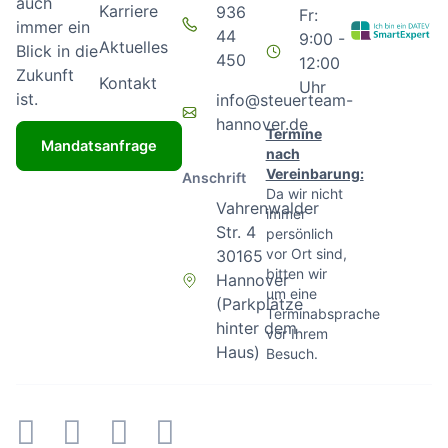
auch
Karriere
936
Fr:
immer ein
44
9:00 -
Aktuelles
Blick in die
450
12:00
Zukunft
Kontakt
Uhr
ist.
info@steuerteam-
hannover.de
Termine
Mandatsanfrage
nach
Vereinbarung:
Anschrift
Da wir nicht
Vahrenwalder
immer
Str. 4
persönlich
vor Ort sind,
30165
bitten wir
Hannover
um eine
(Parkplätze
Terminabsprache
hinter dem
vor Ihrem
Haus)
Besuch.