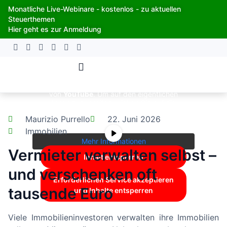
Zum
Monatliche Live-Webinare - kostenlos - zu aktuellen
Inhalt
Steuerthemen
springen
Hier geht es zur Anmeldung
Sie sehen gerade einen Platzhalterinhalt
von
YouTube
. Um auf den eigentlichen
Inhalt zuzugreifen, klicken Sie auf die
Schaltfläche unten. Bitte beachten Sie,
Maurizio Purrello
22. Juni 2026
dass dabei Daten an Drittanbieter
weitergegeben werden.
Immobilien
Mehr Informationen
Vermieter verwalten selbst –
Inhalt entsperren
und verschenken oft
Erforderlichen Service akzeptieren
tausende Euro
und Inhalte entsperren
Viele Immobilieninvestoren verwalten ihre Immobilien