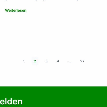
Weiterlesen
1
2
3
4
…
27
melden