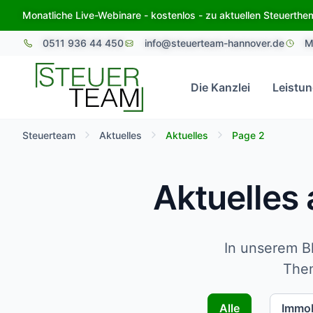
Zum
Monatliche Live-Webinare - kostenlos - zu aktuellen Steuerth
Inhalt
0511 936 44 450
info@steuerteam-hannover.de
M
springen
Die Kanzlei
Leistu
Steuerteam
Aktuelles
Aktuelles
Page 2
Aktuelles
In unserem Bl
Them
Alle
Immob