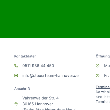
Kontaktdaten
Öffnung
0511 936 44 450
Mo 
info@steuerteam-hannover.de
Fr:
Termine
Anschrift
Da wir n
sind, bit
Vahrenwalder Str. 4
Terminab
30165 Hannover
(Parkplätze hinter dem Haus)