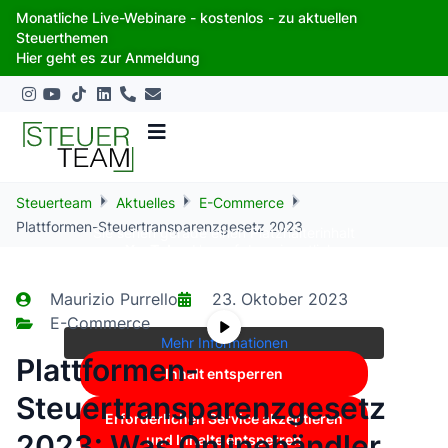
Zum
Monatliche Live-Webinare - kostenlos - zu aktuellen
Inhalt
Steuerthemen
springen
Hier geht es zur Anmeldung
Steuerteam
Aktuelles
E-Commerce
Plattformen-Steuertransparenzgesetz 2023
Sie sehen gerade einen Platzhalterinhalt
von
YouTube
. Um auf den eigentlichen
Inhalt zuzugreifen, klicken Sie auf die
Schaltfläche unten. Bitte beachten Sie,
Maurizio Purrello
23. Oktober 2023
dass dabei Daten an Drittanbieter
weitergegeben werden.
E-Commerce
Mehr Informationen
Plattformen-
Inhalt entsperren
Steuertransparenzgesetz
Erforderlichen Service akzeptieren
2023: Was Onlinehändler
und Inhalte entsperren