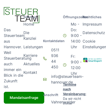
Sitemap
Öffnungszeiten
Rechtliches
Home
Mo -
Impressum
Do:
Das
Die
Datenschutz
9:00 -
Steuerteam
Kanzlei
Kontaktdaten
14:00
Cookie
aus
Leistungen
Uhr
Einstellunge
Hannover.
0511
Weil
Karriere
936
Fr:
Steuerberatung
44
9:00 -
Aktuelles
auch
450
12:00
immer ein
Kontakt
Uhr
Blick in die
info@steuerteam-
Zukunft
hannover.de
Termine
ist.
nach
Vereinbarung:
Anschrift
Mandatsanfrage
Da wir nicht
Vahrenwalder
immer