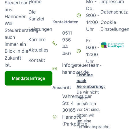
Home
Mo -
Impressum
Steuerteam
Do:
aus
Die
Datenschutz
9:00 -
Hannover.
Kanzlei
Kontaktdaten
14:00
Cookie
Weil
Leistungen
Uhr
Einstellunge
Steuerberatung
0511
auch
Karriere
936
Fr:
immer ein
44
9:00 -
Aktuelles
Blick in die
450
12:00
Zukunft
Kontakt
Uhr
ist.
info@steuerteam-
hannover.de
Termine
Mandatsanfrage
nach
Vereinbarung:
Anschrift
Da wir nicht
Vahrenwalder
immer
Str. 4
persönlich
vor Ort sind,
30165
bitten wir
Hannover
um eine
(Parkplätze
Terminabsprache