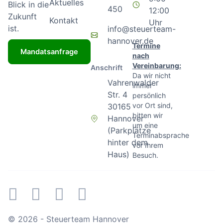
Aktuelles
Blick in die
450
12:00
Zukunft
Kontakt
Uhr
ist.
info@steuerteam-
hannover.de
Termine
Mandatsanfrage
nach
Vereinbarung:
Anschrift
Da wir nicht
Vahrenwalder
immer
Str. 4
persönlich
vor Ort sind,
30165
bitten wir
Hannover
um eine
(Parkplätze
Terminabsprache
hinter dem
vor Ihrem
Haus)
Besuch.
© 2026 - Steuerteam Hannover